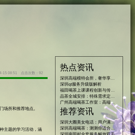
热点资讯
-15 08:51 点击次数：92
深圳高端模特会所，奢华享受尽在其中
深圳qt服务升级版解析
福田喝茶上课课程创新与传统文化传承路径
品茶全城安排：特殊需求定制服务指南_276
‌广州高端喝茶工作室‌：高端茶室的会员制度与权益
门场所和推荐地点。
推荐资讯
深圳大圈美女电话：用户满意度97%的场子
深圳高端喝茶：测测你适合哪种场子？_16
种主题的学习活动，涵
深圳南园村全套服务解放双手